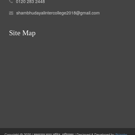
0120 283 2448
shambhudayalintercollege2018@gmail.com
Site Map
Copyright @ 2020 | शम्भुदयाल इण्टर कॉलेज, गाजियाबाद | Designed & Developed by
Priambs